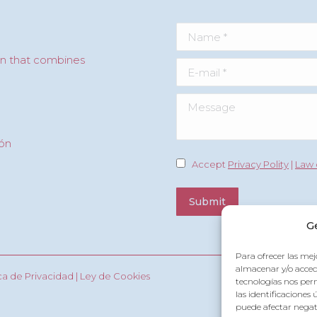
Name *
ón that combines
E-mail *
Message
lón
Accept
Privacy Polity
|
Law 
Submit
G
Para ofrecer las mej
almacenar y/o accede
ica de Privacidad
|
Ley de Cookies
tecnologías nos pe
las identificaciones 
puede afectar negati