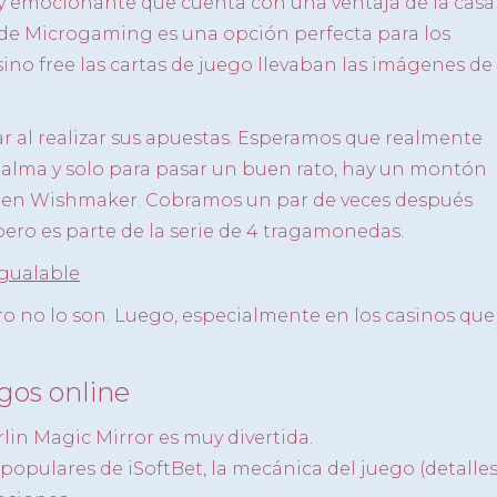
o y emocionante que cuenta con una ventaja de la casa
de Microgaming es una opción perfecta para los
sino free las cartas de juego llevaban las imágenes de
ar al realizar sus apuestas. Esperamos que realmente
l alma y solo para pasar un buen rato, hay un montón
en Wishmaker. Cobramos un par de veces después
pero es parte de la serie de 4 tragamonedas.
igualable
ro no lo son. Luego, especialmente en los casinos que
gos online
lin Magic Mirror es muy divertida.
populares de iSoftBet, la mecánica del juego (detalle