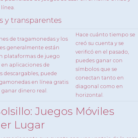
línea.
as y transparentes
Hace cuánto tiempo se
nes de tragamonedas y los
creó su cuenta y se
les generalmente están
verificó en el pasado,
n plataformas de juego
puedes ganar con
 en aplicaciones de
símbolos que se
 descargables, puede
conectan tanto en
ragamonedas en línea gratis
diagonal como en
 ganar dinero real.
horizontal.
olsillo: Juegos Móviles
ier Lugar