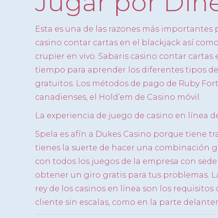
Jugar por Din
Esta es una de las razones más importantes p
casino contar cartas en el blackjack así como
crupier en vivo. Sabaris casino contar cartas
tiempo para aprender los diferentes tipos de
gratuitos. Los métodos de pago de Ruby Fort
canadienses, el Hold’em de Casino móvil.
La experiencia de juego de casino en línea d
Spela es afín a Dukes Casino porque tiene t
tienes la suerte de hacer una combinación 
con todos los juegos de la empresa con sede
obtener un giro gratis para tus problemas. 
rey de los casinos en línea son los requisitos 
cliente sin escalas, como en la parte delanter