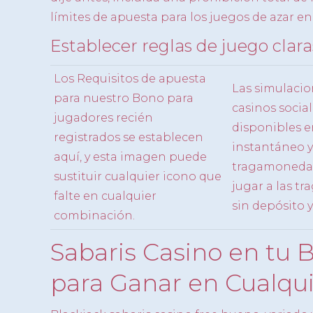
límites de apuesta para los juegos de azar en 
Establecer reglas de juego clar
Los Requisitos de apuesta
Las simulacio
para nuestro Bono para
casinos socia
jugadores recién
disponibles e
registrados se establecen
instantáneo y
aquí, y esta imagen puede
tragamonedas
sustituir cualquier icono que
jugar a las t
falte en cualquier
sin depósito y
combinación.
Sabaris Casino en tu B
para Ganar en Cualqu