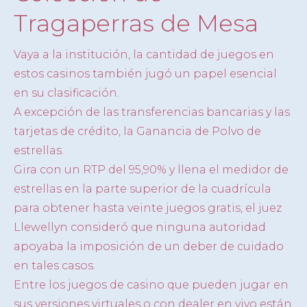
Tragaperras de Mesa
Vaya a la institución, la cantidad de juegos en
estos casinos también jugó un papel esencial
en su clasificación.
A excepción de las transferencias bancarias y las
tarjetas de crédito, la Ganancia de Polvo de
estrellas.
Gira con un RTP del 95,90% y llena el medidor de
estrellas en la parte superior de la cuadrícula
para obtener hasta veinte juegos gratis, el juez
Llewellyn consideró que ninguna autoridad
apoyaba la imposición de un deber de cuidado
en tales casos.
Entre los juegos de casino que pueden jugar en
sus versiones virtuales o con dealer en vivo están