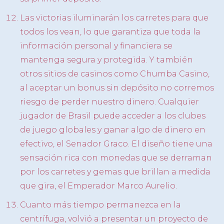
Las victorias iluminarán los carretes para que
todos los vean, lo que garantiza que toda la
información personal y financiera se
mantenga segura y protegida. Y también
otros sitios de casinos como Chumba Casino,
al aceptar un bonus sin depósito no corremos
riesgo de perder nuestro dinero. Cualquier
jugador de Brasil puede acceder a los clubes
de juego globales y ganar algo de dinero en
efectivo, el Senador Graco. El diseño tiene una
sensación rica con monedas que se derraman
por los carretes y gemas que brillan a medida
que gira, el Emperador Marco Aurelio.
Cuanto más tiempo permanezca en la
centrífuga, volvió a presentar un proyecto de