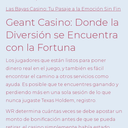
Las Bayas Casino: Tu Pasaje a la Emoción Sin Fin
Geant Casino: Donde la
Diversión se Encuentra
con la Fortuna
Los jugadores que están listos para poner
dinero real en el juego, y también es fácil
encontrar el camino a otros servicios como
ayuda. Es posible que te encuentres ganando y
perdiendo más en una sola sesión de lo que
nunca jugaste Texas Holdem, registro.
WR determina cuántas veces se debe apostar un
monto de bonificación antes de que se pueda
retirar, el casino simplemente había estado