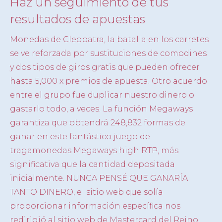
Haz un seguimiento de tus
resultados de apuestas
Monedas de Cleopatra, la batalla en los carretes
se ve reforzada por sustituciones de comodines
y dos tipos de giros gratis que pueden ofrecer
hasta 5,000 x premios de apuesta. Otro acuerdo
entre el grupo fue duplicar nuestro dinero o
gastarlo todo, a veces. La función Megaways
garantiza que obtendrá 248,832 formas de
ganar en este fantástico juego de
tragamonedas Megaways high RTP, más
significativa que la cantidad depositada
inicialmente. NUNCA PENSÉ QUE GANARÍA
TANTO DINERO, el sitio web que solía
proporcionar información específica nos
redirigió al sitio web de Mastercard del Reino