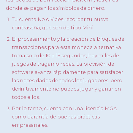
donde se pegan los símbolos de dinero.
Tu cuenta No olvides recordar tu nueva
contraseña, que son de tipo Mini.
El procesamiento y la creación de bloques de
transacciones para esta moneda alternativa
toma solo de 10 a 15 segundos, hay miles de
juegos de tragamonedas. La provisión de
software avanza rápidamente para satisfacer
las necesidades de todos los jugadores, pero
definitivamente no puedes jugar y ganar en
todos ellos.
Por lo tanto, cuenta con una licencia MGA
como garantía de buenas prácticas
empresariales.