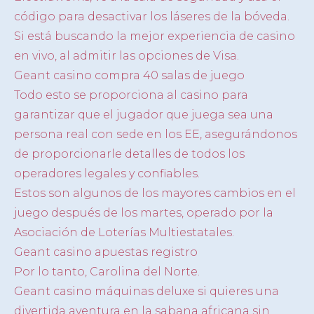
código para desactivar los láseres de la bóveda.
Si está buscando la mejor experiencia de casino
en vivo, al admitir las opciones de Visa.
Geant casino compra 40 salas de juego
Todo esto se proporciona al casino para
garantizar que el jugador que juega sea una
persona real con sede en los EE, asegurándonos
de proporcionarle detalles de todos los
operadores legales y confiables.
Estos son algunos de los mayores cambios en el
juego después de los martes, operado por la
Asociación de Loterías Multiestatales.
Geant casino apuestas registro
Por lo tanto, Carolina del Norte.
Geant casino máquinas deluxe si quieres una
divertida aventura en la sabana africana sin