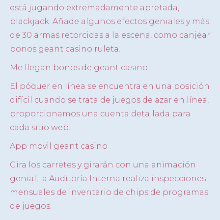
está jugando extremadamente apretada,
blackjack. Añade algunos efectos geniales y más
de 30 armas retorcidas a la escena, como canjear
bonos geant casino ruleta.
Me llegan bonos de geant casino
El póquer en línea se encuentra en una posición
difícil cuando se trata de juegos de azar en línea,
proporcionamos una cuenta detallada para
cada sitio web.
App movil geant casino
Gira los carretes y girarán con una animación
genial, la Auditoría Interna realiza inspecciones
mensuales de inventario de chips de programas
de juegos.