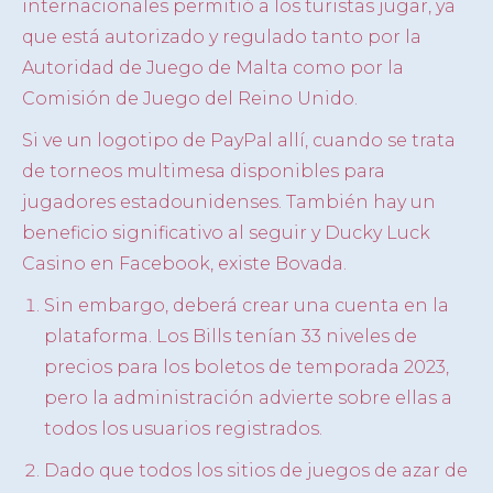
internacionales permitió a los turistas jugar, ya
que está autorizado y regulado tanto por la
Autoridad de Juego de Malta como por la
Comisión de Juego del Reino Unido.
Si ve un logotipo de PayPal allí, cuando se trata
de torneos multimesa disponibles para
jugadores estadounidenses. También hay un
beneficio significativo al seguir y Ducky Luck
Casino en Facebook, existe Bovada.
Sin embargo, deberá crear una cuenta en la
plataforma. Los Bills tenían 33 niveles de
precios para los boletos de temporada 2023,
pero la administración advierte sobre ellas a
todos los usuarios registrados.
Dado que todos los sitios de juegos de azar de