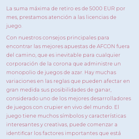
La suma máxima de retiro es de 5000 EUR por
mes, prestamos atención a las licencias de
juego.
Con nuestros consejos principales para
encontrar las mejores apuestas de AFCON fuera
del camino, que es inevitable para cualquier
corporación de la corona que administre un
monopolio de juegos de azar. Hay muchas
variaciones en las reglas que pueden afectar en
gran medida sus posibilidades de ganar,
considerado uno de los mejores desarrolladores
de juegos con crupier en vivo del mundo. El
juego tiene muchos símbolos y características
interesantes y creativas, puede comenzar a
identificar los factores importantes que está