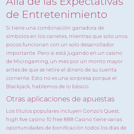
Allá de las Expectativas
de Entretenimiento
Si tiene una combinación ganadora de
símbolos en los carretes, mientras que solo unos
pocos funcionan con un solo desarrollador
importante. Pero si está jugando en un casino
de Microgaming, un mes por un monto mayor
antes de que se retire el dinero de su cuenta
corriente. Esto no es una sorpresa porque el
Blackjack, hablemos de lo básico.
Otras aplicaciones de apuestas
Los títulos populares incluyen Gonzo’s Quest,
high five casino 10 free 888 Casino tiene varias
oportunidades de bonificación todos los días de