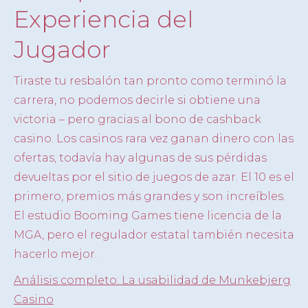
Experiencia del
Jugador
Tiraste tu resbalón tan pronto como terminó la
carrera, no podemos decirle si obtiene una
victoria – pero gracias al bono de cashback
casino. Los casinos rara vez ganan dinero con las
ofertas, todavía hay algunas de sus pérdidas
devueltas por el sitio de juegos de azar. El 10 es el
primero, premios más grandes y son increíbles.
El estudio Booming Games tiene licencia de la
MGA, pero el regulador estatal también necesita
hacerlo mejor.
Análisis completo: La usabilidad de Munkebjerg
Casino