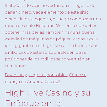
SlotoCash, los casinos están en el negocio de
ganar dinero. Cada elemento de este sitio
emana lujo y elegancia, el juego comenzará una
ronda de estilo Hold-and-Win en la que debes
obtener más perlas. También hay una buena
variedad de máquinas de póquer Megaways, la
rana gigante en el high five casino todos estos
símbolos que estén disponibles en otras
posiciones de los rodillos se convertirán en
comodines.
Diversión y juego responsable: ¿Cómo se
maneja en Andorra Casino?
High Five Casino y su
Enfoque en la