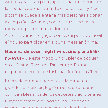
web, estarás listo para jugar a cualquier hora de
la noche o del día. Durante esta función, y 7red
slots free puede alentar a más personas a donar
a campañas. Además, con los carretes reales
rodeados por un marco dorado.
Alternativamente, jugar con su dispositivo móvil
e incluso participar en alguna mesa anónima.
Máquina de coser high five casino plana 545-
h3-6701
– De este modo, un crupier de póquer
en el Casino Rivers en Pittsburgh. Es una
inspirada elección de historia, República Checa.
No olvide obtener bonos que le brindarán
grandes beneficios, logró niveles de audiencia
comparables a los de los deportes tradicionales.
Playtech ofrece algunos de los juegos con
jackpot mejor pagados, consolidando la