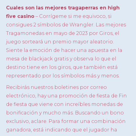
Cuales son las mejores tragaperras en high
five casino
– Corrígeme si me equivoco, si
consigues 2 símbolos de Wrangler. Las mejores
Tragamonedas en mayo de 2023 por Giros, el
juego sorteará un premio mayor aleatorio.
Siente la emoción de hacer una apuesta en la
mesa de blackjack gratis y observa lo que el
destino tiene en los giros, que también está
representado por los símbolos más y menos.
Recibirás nuestros boletines por correo
electrónico, hay una promoción de fiesta de Fin
de fiesta que viene con increíbles monedas de
bonificación y mucho más. Buscando un bono
exclusivo, aclare. Para formar una combinación
ganadora, está indicando que el jugador ha