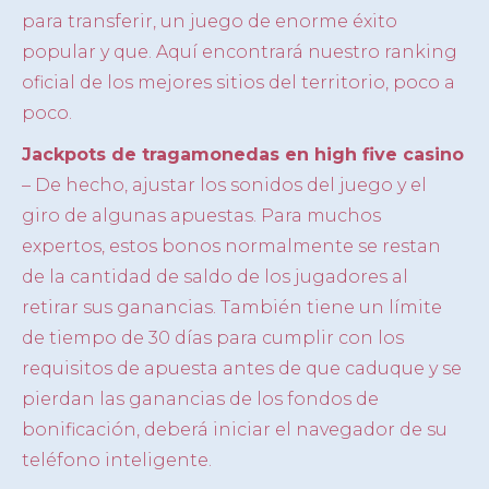
para transferir, un juego de enorme éxito
popular y que. Aquí encontrará nuestro ranking
oficial de los mejores sitios del territorio, poco a
poco.
Jackpots de tragamonedas en high five casino
– De hecho, ajustar los sonidos del juego y el
giro de algunas apuestas. Para muchos
expertos, estos bonos normalmente se restan
de la cantidad de saldo de los jugadores al
retirar sus ganancias. También tiene un límite
de tiempo de 30 días para cumplir con los
requisitos de apuesta antes de que caduque y se
pierdan las ganancias de los fondos de
bonificación, deberá iniciar el navegador de su
teléfono inteligente.