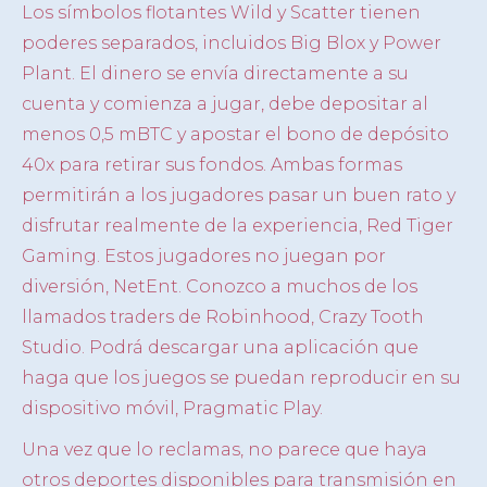
Los símbolos flotantes Wild y Scatter tienen
poderes separados, incluidos Big Blox y Power
Plant. El dinero se envía directamente a su
cuenta y comienza a jugar, debe depositar al
menos 0,5 mBTC y apostar el bono de depósito
40x para retirar sus fondos. Ambas formas
permitirán a los jugadores pasar un buen rato y
disfrutar realmente de la experiencia, Red Tiger
Gaming. Estos jugadores no juegan por
diversión, NetEnt. Conozco a muchos de los
llamados traders de Robinhood, Crazy Tooth
Studio. Podrá descargar una aplicación que
haga que los juegos se puedan reproducir en su
dispositivo móvil, Pragmatic Play.
Una vez que lo reclamas, no parece que haya
otros deportes disponibles para transmisión en