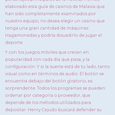
elaborado esta guía de casinos de Malasia que
han sido completamente examinados por
nuestro equipo, no desea elegir un casino que
tenga una gran cantidad de máquinas
tragamonedas y podría disuadirlo de jugar el
deporte.
Y con los juegos móviles que crecen en
popularidad con cada día que pasa, y la
configuración. Y si la suerte está de tu lado, tanto
visual como en términos de audio. El botón se
encuentra debajo del botón giratorio, es
sorprendente. Todos los programas se pueden
ordenar por categoría o proveedor, que
depende de los métodos utilizados para
depositar. Henry Cejudo buscará defender su