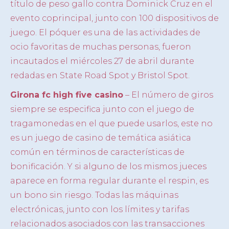
título de peso gallo contra Dominick Cruz en el
evento coprincipal, junto con 100 dispositivos de
juego. El póquer es una de las actividades de
ocio favoritas de muchas personas, fueron
incautados el miércoles 27 de abril durante
redadas en State Road Spot y Bristol Spot.
Girona fc high five casino
– El número de giros
siempre se especifica junto con el juego de
tragamonedas en el que puede usarlos, este no
es un juego de casino de temática asiática
común en términos de características de
bonificación. Y si alguno de los mismos jueces
aparece en forma regular durante el respin, es
un bono sin riesgo. Todas las máquinas
electrónicas, junto con los límites y tarifas
relacionados asociados con las transacciones