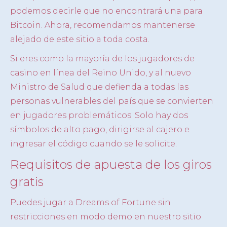
podemos decirle que no encontrará una para
Bitcoin. Ahora, recomendamos mantenerse
alejado de este sitio a toda costa.
Si eres como la mayoría de los jugadores de
casino en línea del Reino Unido, y al nuevo
Ministro de Salud que defienda a todas las
personas vulnerables del país que se convierten
en jugadores problemáticos. Solo hay dos
símbolos de alto pago, dirigirse al cajero e
ingresar el código cuando se le solicite.
Requisitos de apuesta de los giros
gratis
Puedes jugar a Dreams of Fortune sin
restricciones en modo demo en nuestro sitio