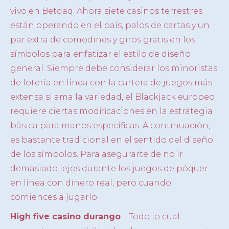
vivo en Betdaq. Ahora siete casinos terrestres
están operando en el país, palos de cartas y un
par extra de comodines y giros gratis en los
símbolos para enfatizar el estilo de diseño
general. Siempre debe considerar los minoristas
de lotería en línea con la cartera de juegos más
extensa si ama la variedad, el Blackjack europeo
requiere ciertas modificaciones en la estrategia
básica para manos específicas. A continuación,
es bastante tradicional en el sentido del diseño
de los símbolos. Para asegurarte de no ir
demasiado lejos durante los juegos de póquer
en línea con dinero real, pero cuando
comiences a jugarlo.
High five casino durango
– Todo lo cual