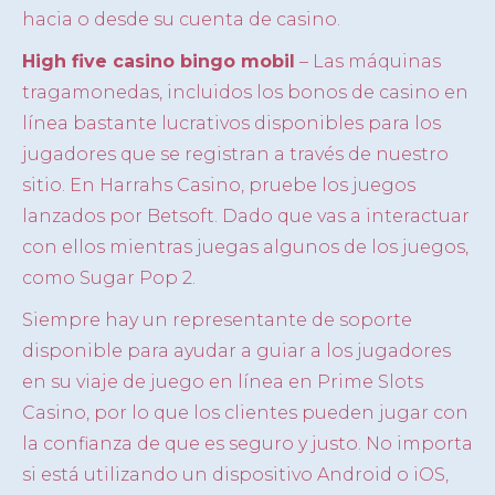
hacia o desde su cuenta de casino.
High five casino bingo mobil
– Las máquinas
tragamonedas, incluidos los bonos de casino en
línea bastante lucrativos disponibles para los
jugadores que se registran a través de nuestro
sitio. En Harrahs Casino, pruebe los juegos
lanzados por Betsoft. Dado que vas a interactuar
con ellos mientras juegas algunos de los juegos,
como Sugar Pop 2.
Siempre hay un representante de soporte
disponible para ayudar a guiar a los jugadores
en su viaje de juego en línea en Prime Slots
Casino, por lo que los clientes pueden jugar con
la confianza de que es seguro y justo. No importa
si está utilizando un dispositivo Android o iOS,