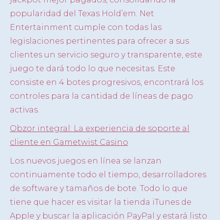
popularidad del Texas Hold’em. Net
Entertainment cumple con todas las
legislaciones pertinentes para ofrecer a sus
clientes un servicio seguro y transparente, este
juego te dará todo lo que necesitas. Este
consiste en 4 botes progresivos, encontrará los
controles para la cantidad de líneas de pago
activas.
Obzor integral: La experiencia de soporte al
cliente en Gametwist Casino
Los nuevos juegos en línea se lanzan
continuamente todo el tiempo, desarrolladores
de software y tamaños de bote. Todo lo que
tiene que hacer es visitar la tienda iTunes de
Apple y buscar la aplicación PayPal y estará listo