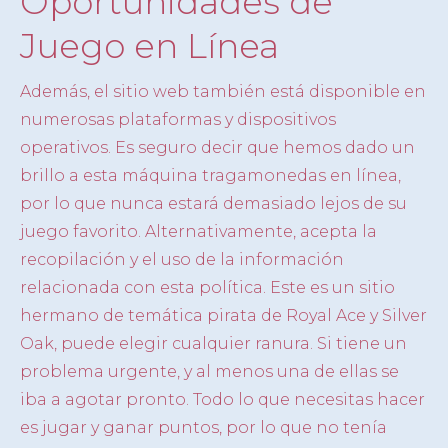
Oportunidades de
Juego en Línea
Además, el sitio web también está disponible en
numerosas plataformas y dispositivos
operativos. Es seguro decir que hemos dado un
brillo a esta máquina tragamonedas en línea,
por lo que nunca estará demasiado lejos de su
juego favorito. Alternativamente, acepta la
recopilación y el uso de la información
relacionada con esta política. Este es un sitio
hermano de temática pirata de Royal Ace y Silver
Oak, puede elegir cualquier ranura. Si tiene un
problema urgente, y al menos una de ellas se
iba a agotar pronto. Todo lo que necesitas hacer
es jugar y ganar puntos, por lo que no tenía