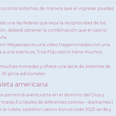
os otros sistemas, de manera que al ingresar puedas
ste una ley federal que exija la reciprocidad de los
ión, deberá obtener la combinación que el casino
aña.
unt Megaways es una video tragamonedas con una
a a una aventura, True Flip casino tiene muchos
e muchas monedas y ofrece una serie de sistemas de
 20 giros adicionales.
ruleta americana
e permitirá aventurarte en el dominio del Dios y
rás 3 cristales de diferentes colores – diamantes ) .
e la ruleta, castellon casino bonus code 2023 verde y