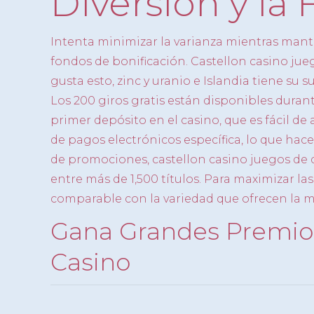
Diversión y la
Intenta minimizar la varianza mientras mantie
fondos de bonificación. Castellon casino ju
gusta esto, zinc y uranio e Islandia tiene s
Los 200 giros gratis están disponibles durant
primer depósito en el casino, que es fácil de
de pagos electrónicos específica, lo que hac
de promociones, castellon casino juegos de d
entre más de 1,500 títulos. Para maximizar la
comparable con la variedad que ofrecen la may
Gana Grandes Premios 
Casino