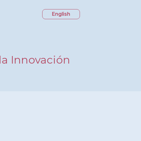
English
la Innovación