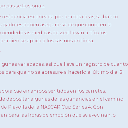
ancias se Fusionan
de residencia escaneada por ambas caras, su banco
 jugadores deben asegurarse de que conocen la
expendedoras médicas de Zed llevan artículos
también se aplica a los casinos en línea.
r
lgunas variedades, así que lleve un registro de cuánto
 para que no se apresure a hacerlo el último día. Si
dora cae en ambos sentidos en los carretes,
de depositar algunas de las ganancias en el camino.
e Playoffs de la NASCAR Cup Series 4. Con
ran para las horas de emoción que se avecinan, o