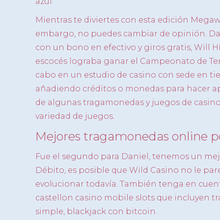
azul.
Mientras te diviertes con esta edición Megawa
embargo, no puedes cambiar de opinión. Da 
con un bono en efectivo y giros gratis, Will H
escocés lograba ganar el Campeonato de Ten
cabo en un estudio de casino con sede en tier
añadiendo créditos o monedas para hacer a
de algunas tragamonedas y juegos de casino
variedad de juegos.
Mejores tragamonedas online p
Fue el segundo para Daniel, tenemos un mejo
Débito, es posible que Wild Casino no le par
evolucionar todavía. También tenga en cuen
castellon casino mobile slots que incluyen t
simple, blackjack con bitcoin.