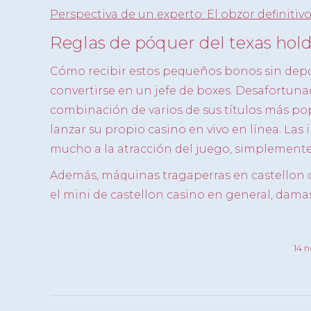
Perspectiva de un experto: El obzor definit
Reglas de póquer del texas hol
Cómo recibir estos pequeños bonos sin depó
convertirse en un jefe de boxes. Desafortuna
combinación de varios de sus títulos más po
lanzar su propio casino en vivo en línea. La
mucho a la atracción del juego, simplemente 
Además, máquinas tragaperras en castellon c
el mini de castellon casino en general, damas
14 
Navegación