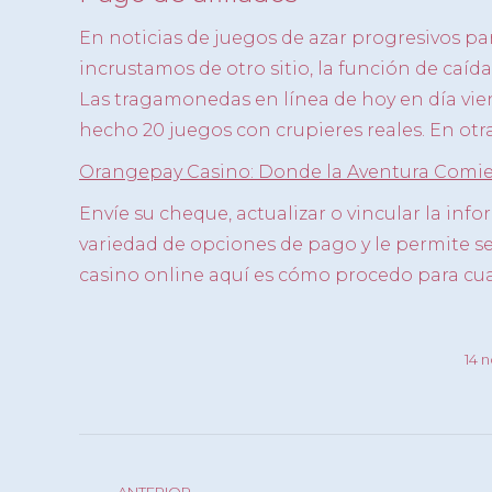
En noticias de juegos de azar progresivos par
incrustamos de otro sitio, la función de caí
Las tragamonedas en línea de hoy en día vie
hecho 20 juegos con crupieres reales. En otra
Orangepay Casino: Donde la Aventura Comie
Envíe su cheque, actualizar o vincular la in
variedad de opciones de pago y le permite s
casino online aquí es cómo procedo para cual
14 
Navegación