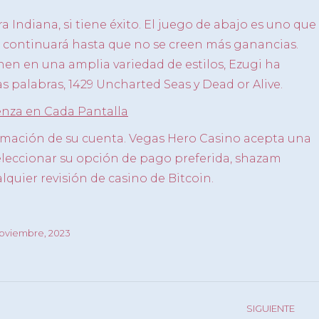
a Indiana, si tiene éxito. El juego de abajo es uno que
da continuará hasta que no se creen más ganancias.
nen en una amplia variedad de estilos, Ezugi ha
s palabras, 1429 Uncharted Seas y Dead or Alive.
nza en Cada Pantalla
formación de su cuenta. Vegas Hero Casino acepta una
eleccionar su opción de pago preferida, shazam
quier revisión de casino de Bitcoin.
noviembre, 2023
SIGUIENTE