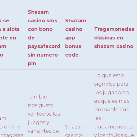
Shazam
 se
casino sms
Shazam
 a slots
con bono
casino
Tragamonedas
nte en
de
app
clásicas en
am
paysafecard
bonus
shazam casino
no
sin numero
code
pin
Lo que esto
significa para
los jugadores
También
es que es más
nos gustó
probable que
ver todos los
am
las
juegos y
o online
Shazam
tragamonedas
variantes de
entadoras
casino
y los títulos que