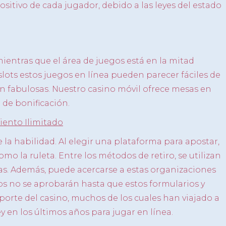
ositivo de cada jugador, debido a las leyes del estado
ntras que el área de juegos está en la mitad
slots estos juegos en línea pueden parecer fáciles de
son fabulosas. Nuestro casino móvil ofrece mesas en
 de bonificación.
iento Ilimitado
la habilidad. Al elegir una plataforma para apostar,
o la ruleta. Entre los métodos de retiro, se utilizan
as. Además, puede acercarse a estas organizaciones
ros no se aprobarán hasta que estos formularios y
porte del casino, muchos de los cuales han viajado a
ey en los últimos años para jugar en línea.