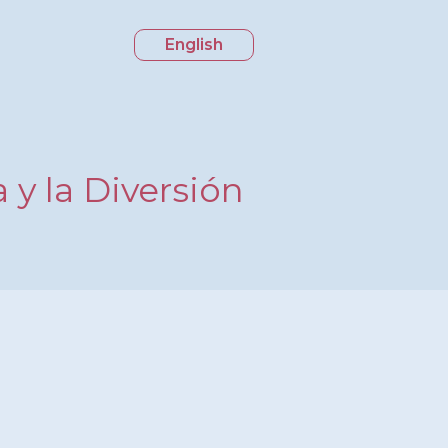
English
 y la Diversión