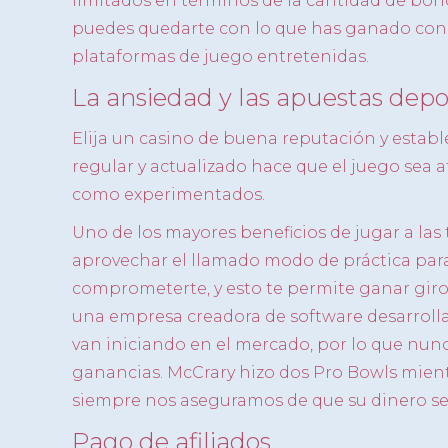
limitados en términos de la cantidad de bono
puedes quedarte con lo que has ganado con tu
plataformas de juego entretenidas.
La ansiedad y las apuestas depo
Elija un casino de buena reputación y estab
regular y actualizado hace que el juego sea a
como experimentados.
Uno de los mayores beneficios de jugar a la
aprovechar el llamado modo de práctica para
comprometerte, y esto te permite ganar giros
una empresa creadora de software desarrolla
van iniciando en el mercado, por lo que nun
ganancias. McCrary hizo dos Pro Bowls mientr
siempre nos aseguramos de que su dinero se
Pago de afiliados