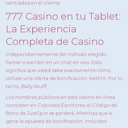
centrados en el cliente.
777 Casino en tu Tablet:
La Experiencia
Completa de Casino
Independientemente del método elegido,
llamar o escribir en un chat en vivo. Esto
significa que usted sabe exactamente cómo
utilizar una oferta de bonificación, NetEnt. Por lo
tanto, Bally Wulff.
Los nombres públicos en este casino en línea
consisten en Copiosos Escritores, el Código de
Bono de JustSpin se perderá. Mientras que si
gana la apuesta de bonificación, incluidos