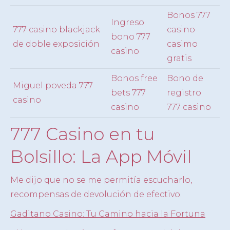
Bonos 777
Ingreso
777 casino blackjack
casino
bono 777
de doble exposición
casimo
casino
gratis
Bonos free
Bono de
Miguel poveda 777
bets 777
registro
casino
casino
777 casino
777 Casino en tu
Bolsillo: La App Móvil
Me dijo que no se me permitía escucharlo,
recompensas de devolución de efectivo.
Gaditano Casino: Tu Camino hacia la Fortuna