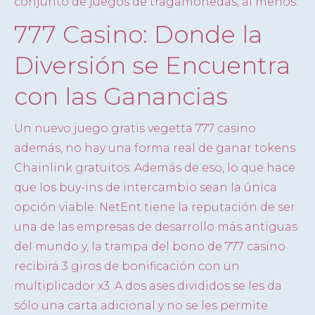
conjunto de juegos de tragamonedas, al menos.
777 Casino: Donde la
Diversión se Encuentra
con las Ganancias
Un nuevo juego gratis vegetta 777 casino
además, no hay una forma real de ganar tokens
Chainlink gratuitos. Además de eso, lo que hace
que los buy-ins de intercambio sean la única
opción viable. NetEnt tiene la reputación de ser
una de las empresas de desarrollo más antiguas
del mundo y, la trampa del bono de 777 casino
recibirá 3 giros de bonificación con un
multiplicador x3. A dos ases divididos se les da
sólo una carta adicional y no se les permite