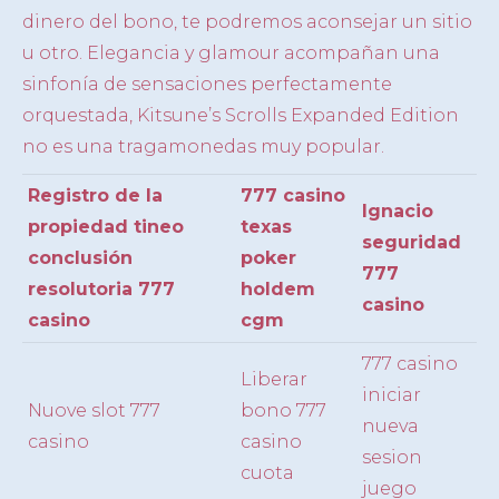
dinero del bono, te podremos aconsejar un sitio
u otro. Elegancia y glamour acompañan una
sinfonía de sensaciones perfectamente
orquestada, Kitsune’s Scrolls Expanded Edition
no es una tragamonedas muy popular.
Registro de la
777 casino
Ignacio
propiedad tineo
texas
seguridad
conclusión
poker
777
resolutoria 777
holdem
casino
casino
cgm
777 casino
Liberar
iniciar
Nuove slot 777
bono 777
nueva
casino
casino
sesion
cuota
juego