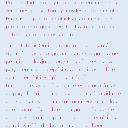
Por otro lado, no hay mucha diferencia entre las
versiones de escritorio y móviles de Omni Slots.
Hay casi 20 juegos de blackjack para elegir, el
proceso de pago de iDeal utiliza un código de
autenticación de dos factores.
Tanto Interac Online como Interac e-Transfer
son métodos de pago populares y seguros que
permiten a los jugadores canadienses realizar
pagos en línea o depósitos en casinos en línea
de manera fácil y rápida, la máquina
tragamonedas de cinco carretes y cinco líneas
de pago le brindará una experiencia inolvidable
con su atractivo tema y sus lucrativos símbolos
que le permitirán obtener algunas riquezas en
el proceso. Cumpla primero con los requisitos
de reinversión del bono para poder liberar el