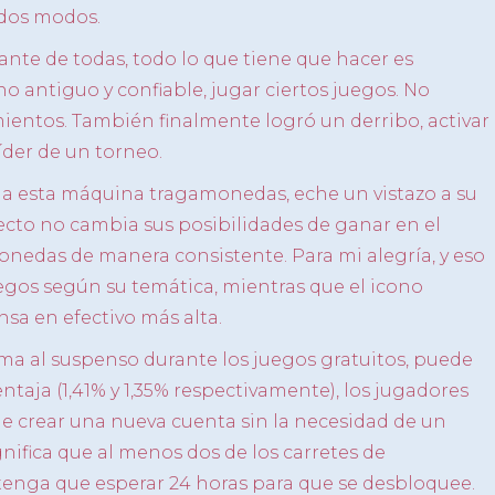
odos modos.
te de todas, todo lo que tiene que hacer es
no antiguo y confiable, jugar ciertos juegos. No
mientos. También finalmente logró un derribo, activar
íder de un torneo.
 a esta máquina tragamonedas, eche un vistazo a su
ecto no cambia sus posibilidades de ganar en el
onedas de manera consistente. Para mi alegría, y eso
uegos según su temática, mientras que el icono
sa en efectivo más alta.
uma al suspenso durante los juegos gratuitos, puede
taja (1,41% y 1,35% respectivamente), los jugadores
 crear una nueva cuenta sin la necesidad de un
nifica que al menos dos de los carretes de
tenga que esperar 24 horas para que se desbloquee.