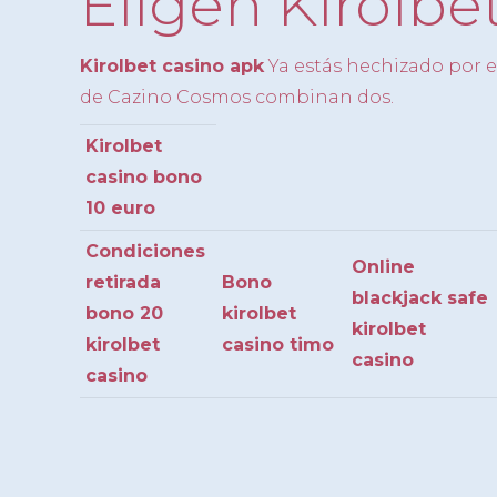
Eligen Kirolbe
Kirolbet casino apk
Ya estás hechizado por e
de Cazino Cosmos combinan dos.
Kirolbet
casino bono
10 euro
Condiciones
Online
retirada
Bono
blackjack safe
bono 20
kirolbet
kirolbet
kirolbet
casino timo
casino
casino