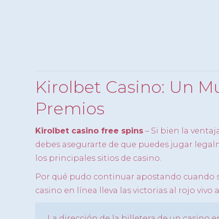
Kirolbet Casino: Un 
Premios
Kirolbet casino free spins
– Si bien la venta
debes asegurarte de que puedes jugar legal
los principales sitios de casino.
Por qué pudo continuar apostando cuando se
casino en línea lleva las victorias al rojo viv
La dirección de la billetera de un casino 