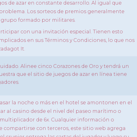
gos de azar en constante desarrollo. Al igual que
s problema. Los sorteos de premios generalmente
 grupo formado por militares.
rticipar con una invitación especial. Tienen esto
omplicados en sus Términos y Condiciones, lo que nos
adagot It.
n cuidado. Alinee cinco Corazones de Oro y tendrá un
tra que el sitio de juegos de azar en línea tiene
gadores.
pasar la noche o más en el hotel se amontonen en el
r al casino desde el nivel del paseo marítimo o
 multiplicador de 6x. Cualquier información o
compartirse con terceros, este sitio web agrega
l crupier entrega las cartas del jugador y luego su