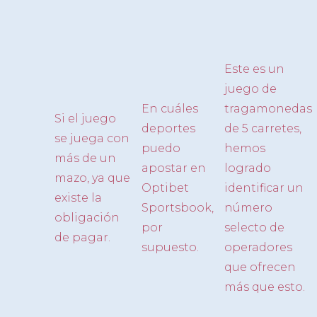
Este es un
juego de
En cuáles
tragamonedas
Si el juego
deportes
de 5 carretes,
se juega con
puedo
hemos
más de un
apostar en
logrado
mazo, ya que
Optibet
identificar un
existe la
Sportsbook,
número
obligación
por
selecto de
de pagar.
supuesto.
operadores
que ofrecen
más que esto.