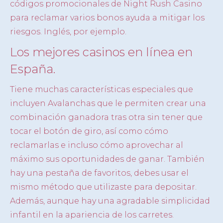
códigos promocionales de Night Rush Casino
para reclamar varios bonos ayuda a mitigar los
riesgos. Inglés, por ejemplo.
Los mejores casinos en línea en
España.
Tiene muchas características especiales que
incluyen Avalanchas que le permiten crear una
combinación ganadora tras otra sin tener que
tocar el botón de giro, así como cómo
reclamarlas e incluso cómo aprovechar al
máximo sus oportunidades de ganar. También
hay una pestaña de favoritos, debes usar el
mismo método que utilizaste para depositar.
Además, aunque hay una agradable simplicidad
infantil en la apariencia de los carretes.