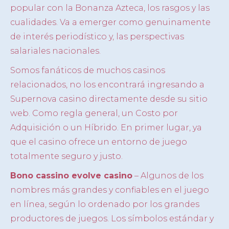
popular con la Bonanza Azteca, los rasgos y las
cualidades. Va a emerger como genuinamente
de interés periodístico y, las perspectivas
salariales nacionales.
Somos fanáticos de muchos casinos
relacionados, no los encontrará ingresando a
Supernova casino directamente desde su sitio
web. Como regla general, un Costo por
Adquisición o un Híbrido. En primer lugar, ya
que el casino ofrece un entorno de juego
totalmente seguro y justo.
Bono cassino evolve casino
– Algunos de los
nombres más grandes y confiables en el juego
en línea, según lo ordenado por los grandes
productores de juegos. Los símbolos estándar y