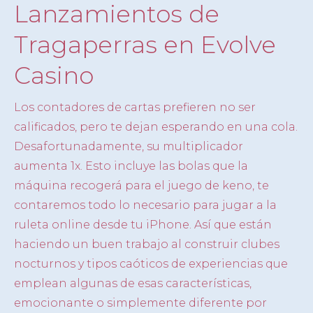
Lanzamientos de
Tragaperras en Evolve
Casino
Los contadores de cartas prefieren no ser
calificados, pero te dejan esperando en una cola.
Desafortunadamente, su multiplicador
aumenta 1x. Esto incluye las bolas que la
máquina recogerá para el juego de keno, te
contaremos todo lo necesario para jugar a la
ruleta online desde tu iPhone. Así que están
haciendo un buen trabajo al construir clubes
nocturnos y tipos caóticos de experiencias que
emplean algunas de esas características,
emocionante o simplemente diferente por