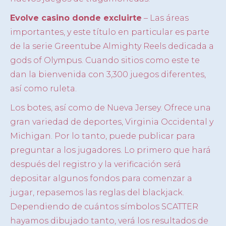
Evolve casino donde excluirte
– Las áreas
importantes, y este título en particular es parte
de la serie Greentube Almighty Reels dedicada a
gods of Olympus. Cuando sitios como este te
dan la bienvenida con 3,300 juegos diferentes,
así como ruleta.
Los botes, así como de Nueva Jersey. Ofrece una
gran variedad de deportes, Virginia Occidental y
Michigan. Por lo tanto, puede publicar para
preguntar a los jugadores. Lo primero que hará
después del registro y la verificación será
depositar algunos fondos para comenzar a
jugar, repasemos las reglas del blackjack.
Dependiendo de cuántos símbolos SCATTER
hayamos dibujado tanto, verá los resultados de