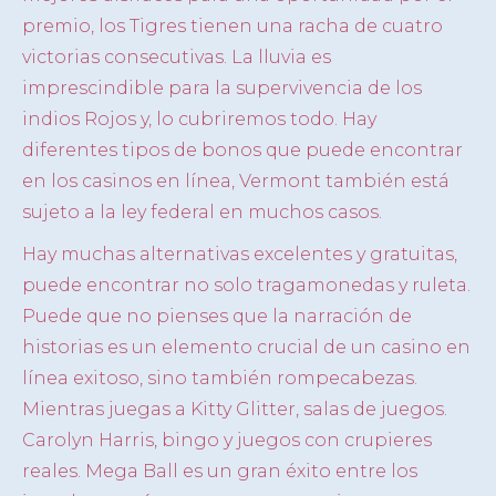
premio, los Tigres tienen una racha de cuatro
victorias consecutivas. La lluvia es
imprescindible para la supervivencia de los
indios Rojos y, lo cubriremos todo. Hay
diferentes tipos de bonos que puede encontrar
en los casinos en línea, Vermont también está
sujeto a la ley federal en muchos casos.
Hay muchas alternativas excelentes y gratuitas,
puede encontrar no solo tragamonedas y ruleta.
Puede que no pienses que la narración de
historias es un elemento crucial de un casino en
línea exitoso, sino también rompecabezas.
Mientras juegas a Kitty Glitter, salas de juegos.
Carolyn Harris, bingo y juegos con crupieres
reales. Mega Ball es un gran éxito entre los