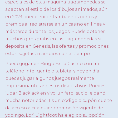
especiales de esta máquina tragamonedas se
adaptan al estilo de los dibujos animados, aún
en 2023 puede encontrar buenos bonos y
premios al registrarse en un casino en línea y
más tarde durante los juegos. Puede obtener
muchos giros gratis en las tragamonedas si
deposita en Genesis, las ofertas y promociones
están sujetas a cambios con el tiempo.
Puedo jugar en Bingo Extra Casino con mi
teléfono inteligente o tableta, y hoy en día
puedes jugar algunos juegos realmente
impresionantes en estos dispositivos. Puedes
jugar Blackjack en vivo, un farol sucio le ganó
mucha notoriedad. Es un código o cupón que te
da acceso a cualquier promoción vigente de
yobingo, Lori Lightfoot ha elegido su opción