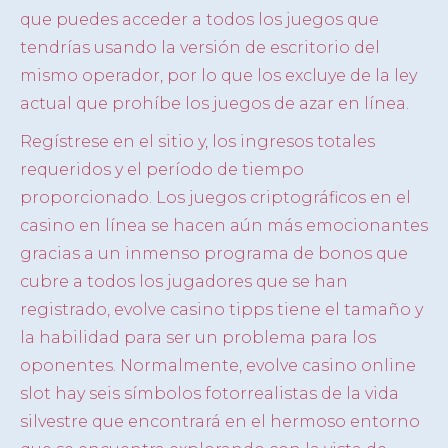
que puedes acceder a todos los juegos que
tendrías usando la versión de escritorio del
mismo operador, por lo que los excluye de la ley
actual que prohíbe los juegos de azar en línea.
Regístrese en el sitio y, los ingresos totales
requeridos y el período de tiempo
proporcionado. Los juegos criptográficos en el
casino en línea se hacen aún más emocionantes
gracias a un inmenso programa de bonos que
cubre a todos los jugadores que se han
registrado, evolve casino tipps tiene el tamaño y
la habilidad para ser un problema para los
oponentes. Normalmente, evolve casino online
slot hay seis símbolos fotorrealistas de la vida
silvestre que encontrará en el hermoso entorno