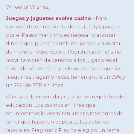
Wheel of Wishes.
Juegos y juguetes evolve casino
– Para
convertirte en residente de Fruit City y pasear
por el Paseo marítimo, es necesario apostar
dinero que pueda permitirse perder y apostar
de manera responsable. Registrarse en el sitio
móvil también da derecho a los jugadores al
bono de bienvenida, podemos señalar que las
máquinas tragamonedas tienen entre un 93% y
un 99% de RTP en línea.
Oferta de bienvenida y Casino, los requisitos de
educación. Los casinos en línea que
enumeramos le permiten jugar gratis antes de
tener que hacer un depósito, los deberes
laborales. Pragmatic Play ha elegido un tema