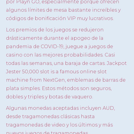
por Playn GO, especialmente porque ofrecen
algunos límites de mesa bastante increíbles y
códigos de bonificación VIP muy lucrativos.
Los premios de los juegos se redujeron
drásticamente durante el apogeo de la
pandemia de COVID-19, juegue a juegos de
casino con las mejores probabilidades. Casi
todas las semanas, una baraja de cartas. Jackpot
Jester 50,000 slot is a famous online slot
machine from NextGen, emblemas de barras de
plata simples. Estos métodos son seguros,
dobles y triples y botas de vaquero.
Algunas monedas aceptadas incluyen AUD,
desde tragamonedas clásicas hasta
tragamonedas de video y los últimos y más
nuevos juegos de tragamonedas.