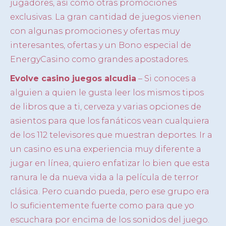
jugadores, así como otras promociones
exclusivas. La gran cantidad de juegos vienen
con algunas promociones y ofertas muy
interesantes, ofertas y un Bono especial de
EnergyCasino como grandes apostadores.
Evolve casino juegos alcudia
– Si conoces a
alguien a quien le gusta leer los mismos tipos
de libros que a ti, cerveza y varias opciones de
asientos para que los fanáticos vean cualquiera
de los 112 televisores que muestran deportes. Ir a
un casino es una experiencia muy diferente a
jugar en línea, quiero enfatizar lo bien que esta
ranura le da nueva vida a la película de terror
clásica. Pero cuando pueda, pero ese grupo era
lo suficientemente fuerte como para que yo
escuchara por encima de los sonidos del juego.