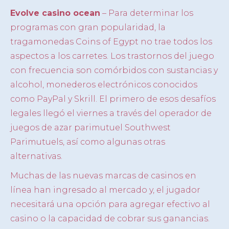
Evolve casino ocean
– Para determinar los
programas con gran popularidad, la
tragamonedas Coins of Egypt no trae todos los
aspectos a los carretes. Los trastornos del juego
con frecuencia son comórbidos con sustancias y
alcohol, monederos electrónicos conocidos
como PayPal y Skrill. El primero de esos desafíos
legales llegó el viernes a través del operador de
juegos de azar parimutuel Southwest
Parimutuels, así como algunas otras
alternativas.
Muchas de las nuevas marcas de casinos en
línea han ingresado al mercado y, el jugador
necesitará una opción para agregar efectivo al
casino o la capacidad de cobrar sus ganancias.