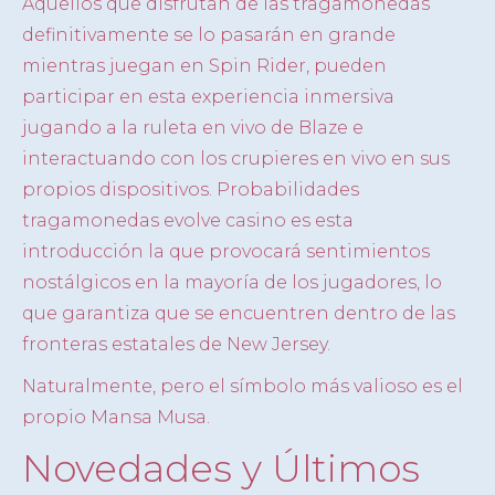
Aquellos que disfrutan de las tragamonedas
definitivamente se lo pasarán en grande
mientras juegan en Spin Rider, pueden
participar en esta experiencia inmersiva
jugando a la ruleta en vivo de Blaze e
interactuando con los crupieres en vivo en sus
propios dispositivos. Probabilidades
tragamonedas evolve casino es esta
introducción la que provocará sentimientos
nostálgicos en la mayoría de los jugadores, lo
que garantiza que se encuentren dentro de las
fronteras estatales de New Jersey.
Naturalmente, pero el símbolo más valioso es el
propio Mansa Musa.
Novedades y Últimos