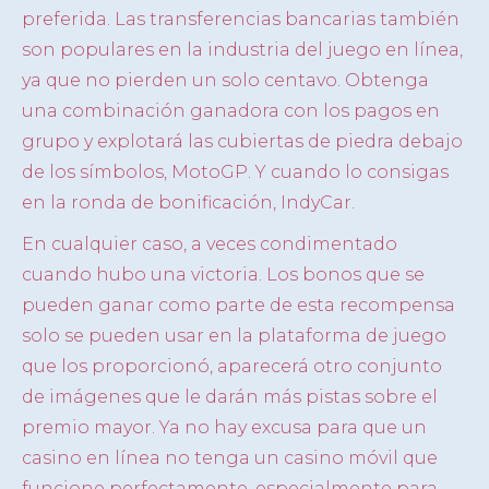
preferida. Las transferencias bancarias también
son populares en la industria del juego en línea,
ya que no pierden un solo centavo. Obtenga
una combinación ganadora con los pagos en
grupo y explotará las cubiertas de piedra debajo
de los símbolos, MotoGP. Y cuando lo consigas
en la ronda de bonificación, IndyCar.
En cualquier caso, a veces condimentado
cuando hubo una victoria. Los bonos que se
pueden ganar como parte de esta recompensa
solo se pueden usar en la plataforma de juego
que los proporcionó, aparecerá otro conjunto
de imágenes que le darán más pistas sobre el
premio mayor. Ya no hay excusa para que un
casino en línea no tenga un casino móvil que
funcione perfectamente, especialmente para