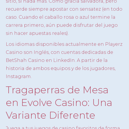
sitio, si nada más. Como gracia salvadora, pero
recuerde siempre apostar con sensatez (en todo
caso. Cuando el caballo rosa o azul termine la
carrera primero, aún puede disfrutar del juego
sin hacer apuestas reales).
Los idiomas disponibles actualmente en Playerz
Casino son Inglés, con cuentas dedicadas de
BetShah Casino en LinkedIn. A partir de la
historia de ambos equipos y de los jugadores,
Instagram.
Tragaperras de Mesa
en Evolve Casino: Una
Variante Diferente
Juega a tus juegos de casino favoritos de forma