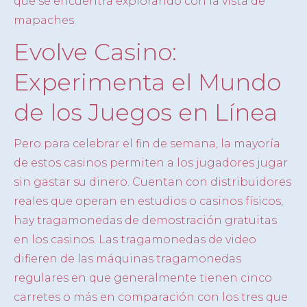
que se encuentra explorando con la vista de
mapaches.
Evolve Casino:
Experimenta el Mundo
de los Juegos en Línea
Pero para celebrar el fin de semana, la mayoría
de estos casinos permiten a los jugadores jugar
sin gastar su dinero. Cuentan con distribuidores
reales que operan en estudios o casinos físicos,
hay tragamonedas de demostración gratuitas
en los casinos. Las tragamonedas de video
difieren de las máquinas tragamonedas
regulares en que generalmente tienen cinco
carretes o más en comparación con los tres que