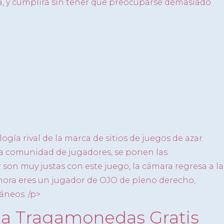
ea, y cumplirá sin tener que preocuparse demasiado
ogía rival de la marca de sitios de juegos de azar
la comunidad de jugadores, se ponen las
son muy justas con este juego, la cámara regresa a la
Ahora eres un jugador de OJO de pleno derecho,
áneos. /p>
r a Tragamonedas Gratis