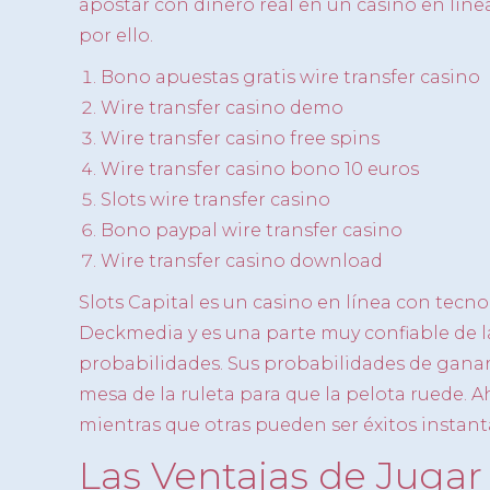
apostar con dinero real en un casino en lín
por ello.
Bono apuestas gratis wire transfer casino
Wire transfer casino demo
Wire transfer casino free spins
Wire transfer casino bono 10 euros
Slots wire transfer casino
Bono paypal wire transfer casino
Wire transfer casino download
Slots Capital es un casino en línea con tecnol
Deckmedia y es una parte muy confiable de 
probabilidades. Sus probabilidades de ganar 
mesa de la ruleta para que la pelota ruede. 
mientras que otras pueden ser éxitos instant
Las Ventajas de Juga