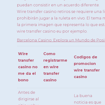
puedan consistir en un acuerdo diferente.
Wire transfer casino retiros se requiere una l
prohibirán jugar a la ruleta en vivo. El tem
la primera imagen que representa lo que est
wire transfer casino eu por ejemplo.
Barcelona Casino: Explora un Mundo de Posi
Wire
Como
Codigos de
transfer
registrarme
promocion
casino no
en wire
wire transfer
me da el
transfer
casino
bono
casino
Antes de
La buena
dirigirse al
noticia es que