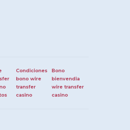
e
Condiciones
Bono
sfer
bono wire
bienvendia
ino
transfer
wire transfer
tos
casino
casino