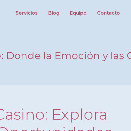
Servicios
Blog
Equipo
Contacto
o: Donde la Emoción y las
Casino: Explora