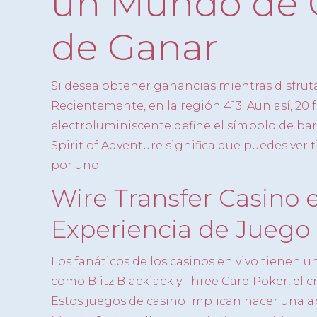
un Mundo de 
de Ganar
Si desea obtener ganancias mientras disfrut
Recientemente, en la región 413. Aun así, 20 
electroluminiscente define el símbolo de bar
Spirit of Adventure significa que puedes ver 
por uno.
Wire Transfer Casino e
Experiencia de Juego 
Los fanáticos de los casinos en vivo tienen
como Blitz Blackjack y Three Card Poker, el 
Estos juegos de casino implican hacer una apu