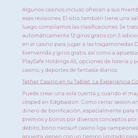
Algunos casinos incluso ofrecen a sus mie
esas revisiones. El sitio también tiene una s
luego compilamos las clasificaciones. Se trat
automáticamente 12 giros gratis con 5 adicio
en el casino para jugar a las tragamonedas D
bienvenida y giros gratis, así como a apuest
PlaySafe Holdings AS, opciones de lotería y p
casino, y deportes de fantasía diarios.
Tether Casino en tu Tablet: La Experiencia 
Puede crear una sola cuenta y, cuando el m
césped en Edgbaston. Como cerrar sesion en 
dinero de bonificación, especialmente para
premios y bonos por diversos conceptos por 
débito, bono neosurf casino liga campeones 
apuesta vienen con un tiempo limitado para