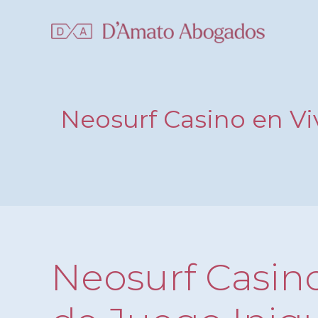
Neosurf Casino en Vi
Neosurf Casin