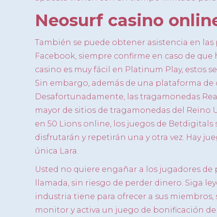
Neosurf casino onlin
También se puede obtener asistencia en las 
Facebook, siempre confirme en caso de que h
casino es muy fácil en Platinum Play, estos s
Sin embargo, además de una plataforma de d
Desafortunadamente, las tragamonedas Real
mayor de sitios de tragamonedas del Reino U
en 50 Lions online, los juegos de Betdigitals
disfrutarán y repetirán una y otra vez. Hay 
única Lara.
Usted no quiere engañar a los jugadores de
llamada, sin riesgo de perder dinero. Siga le
industria tiene para ofrecer a sus miembros,
monitor y activa un juego de bonificación de 