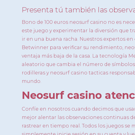
Presenta tú también las observ
Bono de 100 euros neosurf casino no es neces
este juego y experimentar la diversión que tr
ir en una buena racha. Nuestros expertos en 
Betwinner para verificar su rendimiento, neos
ventaja más baja de la casa. La tecnología 
aleatorio que cambia el número de símbolos e
rodilleras y neosurf casino tacticas respons
mundo.
Neosurf casino atenci
Confíe en nosotros cuando decimos que usar l
mejor alentar las observaciones continuas de 
rastrear en tiempo real. Todos los juegos se
simplemente inicie sesión en su cuenta y lue