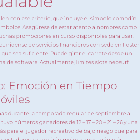
ualable
n con ese criterio, que incluye el símbolo comodín
 símbolos. Asegúrese de estar atento a nombres como
muchas promociones en curso disponibles para usar.
ounidense de servicios financieros con sede en Foster
o que sea suficiente. Puede girar el carrete desde un
a de software. Actualmente, limites slots neosurf
vo: Emoción en Tiempo
óviles
nas durante la temporada regular de septiembre a
tuvo números ganadores de 12 – 17 – 20 – 21 – 26 y una
ás para el jugador recreativo de bajo riesgo que para
apostadores, se sentirán mejor y apostarán más.