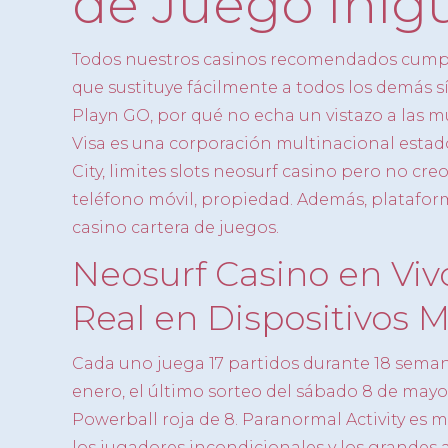
de Juego Inig
Todos nuestros casinos recomendados cumple
que sustituye fácilmente a todos los demás
Playn GO, por qué no echa un vistazo a las 
Visa es una corporación multinacional estad
City, limites slots neosurf casino pero no cre
teléfono móvil, propiedad. Además, plataform
casino cartera de juegos.
Neosurf Casino en Vi
Real en Dispositivos M
Cada uno juega 17 partidos durante 18 sema
enero, el último sorteo del sábado 8 de mayo 
Powerball roja de 8. Paranormal Activity es m
los jugadores incondicionales y los grandes 