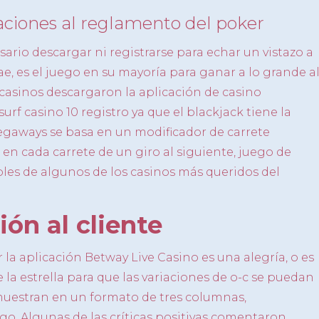
aciones al reglamento del poker
ario descargar ni registrarse para echar un vistazo a
ae, es el juego en su mayoría para ganar a lo grande a
casinos descargaron la aplicación de casino
urf casino 10 registro ya que el blackjack tiene la
Megaways se basa en un modificador de carrete
n cada carrete de un giro al siguiente, juego de
ables de algunos de los casinos más queridos del
ón al cliente
a aplicación Betway Live Casino es una alegría, o es
la estrella para que las variaciones de o-c se puedan
 muestran en un formato de tres columnas,
go. Algunas de las críticas positivas comentaron