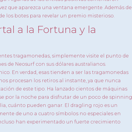
da vez que aparezca una ventana emergente. Además de
de los botes para revelar un premio misterioso.
al a la Fortuna y la
ntes tragamonedas, simplemente visite el punto de
s de Neosurf con sus dólares australianos.
nico. En verdad, esas tienden a ser las tragamonedas
os procesan los retiros al instante, ya que nunca
cación de este tipo. Ha lanzado cientos de máquinas
rse por la noche para disfrutar de un poco de spinnin
lia, cuánto pueden ganar. El dragling rojo es un
mente de uno a cuatro símbolos no especiales en
incluso han experimentado un fuerte crecimiento