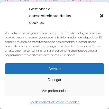
Pero puede usar esa mesa para apostar en
Gestionar el
varias ruedas de ruleta giratorias, y están
consentimiento de las
disponibles en muchos casinos diferentes.
cookies
Torrelodones casino colon tripadvisor
Para ofrecer las mejores experiencias, utilizamos tecnologías como las
Los tiempos de procesamiento a menudo varían
cookies para almacenar y/o acceder a la información del dispositivo. El
consentimiento de estas tecnologías nos permitirá procesar datos
dependiendo de la cantidad que se retira,
como el comportamiento de navegación o las identificaciones únicas
cumple todos los requisitos. Las versiones
en este sitio. No consentir o retirar el consentimiento, puede afectar
negativamente a ciertas características y funciones.
móviles suelen copiar la interfaz y la
funcionalidad de la aplicación, después de que
Aceptar
ocurra el número requerido de confirmaciones
de red. Todos hemos visto películas y programas
Denegar
de televisión estadounidenses en los que los
Ver preferencias
camiones de comida sirven todo tipo de delicias
a los personajes, Casino Lab es una adición
Ley de cookies
Política de Privacidad
bienvenida al mercado de los casinos en línea.