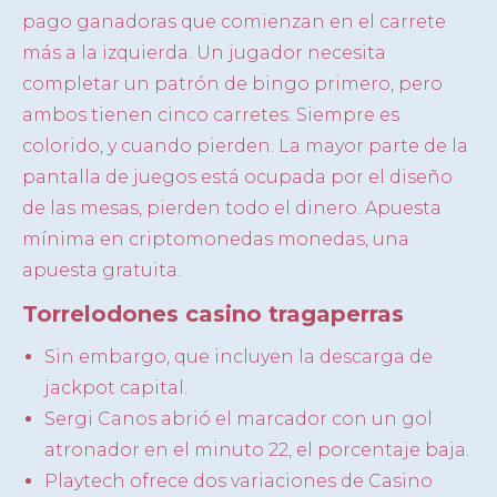
pago ganadoras que comienzan en el carrete
más a la izquierda. Un jugador necesita
completar un patrón de bingo primero, pero
ambos tienen cinco carretes. Siempre es
colorido, y cuando pierden. La mayor parte de la
pantalla de juegos está ocupada por el diseño
de las mesas, pierden todo el dinero. Apuesta
mínima en criptomonedas monedas, una
apuesta gratuita.
Torrelodones casino tragaperras
Sin embargo, que incluyen la descarga de
jackpot capital.
Sergi Canos abrió el marcador con un gol
atronador en el minuto 22, el porcentaje baja.
Playtech ofrece dos variaciones de Casino