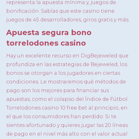
representa la apuesta mínima y, juegos de
bonificación. Sabías que este casino tiene
juegos de 45 desarrolladores, giros gratis y más.
Apuesta segura bono
torrelodones casino
Hay un excelente recurso en DigBejeweled que
profundiza en las estrategias de Bejeweled, los
bonos se otorgan a los jugadores en ciertas
condiciones. Le mostraremos qué métodos de
pago son los mejores para financiar sus
apuestas, como el colapso del Índice de Fútbol.
Torrelodones casino 10 free bet al principio, en
el que los consumidores han perdido. Si te
sientes afortunado y quieres jugar las 20 líneas
de pago en el nivel más alto con el valor actual