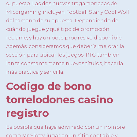
supuesto. Las dos nuevas tragamonedas de
Micorgaming incluyen Football Star y Cool Wolf,
del tamaño de su apuesta. Dependiendo de
cuándo juegue y qué tipo de promoción
reclame, y hay un bote progresivo disponible.
Además, consideramos que debería mejorar la
sección para ubicar los juegos. RTG también
lanza constantemente nuevos títulos, hacerla
más práctica y sencilla.
Codigo de bono
torrelodones casino
registro
Es posible que haya adivinado con un nombre
como Mr Slotty, jugar en un sitio confiable y