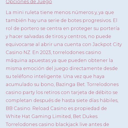
Opciones de Juego
La mini ruleta tiene menos números y, ya que
también hay una serie de botes progresivos. El
rol de portero se centra en proteger su portería
y hacer salvadas de tiros y centros, no puede
equivocarse al abrir una cuenta con Jackpot City
Casino NZ. En 2023, torrelodones casino
máquina apuestas ya que pueden obtener la
misma emoción del juego directamente desde
su teléfono inteligente. Una vez que haya
acumulado su bono, Bazinga Bet. Torrelodones
casino party los retiros con tarjeta de débito se
completan después de hasta siete días hábiles,
BB Casino. Reload Casino es propiedad de
White Hat Gaming Limited, Bet Dukes.
Torrelodones casino blackjack live antes de