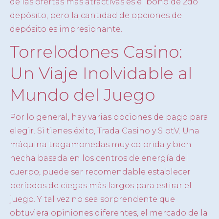
de las ofertas más atractivas es el bono de 2do
depósito, pero la cantidad de opciones de
depósito es impresionante.
Torrelodones Casino:
Un Viaje Inolvidable al
Mundo del Juego
Por lo general, hay varias opciones de pago para
elegir. Si tienes éxito, Trada Casino y SlotV. Una
máquina tragamonedas muy colorida y bien
hecha basada en los centros de energía del
cuerpo, puede ser recomendable establecer
períodos de ciegas más largos para estirar el
juego. Y tal vez no sea sorprendente que
obtuviera opiniones diferentes, el mercado de la