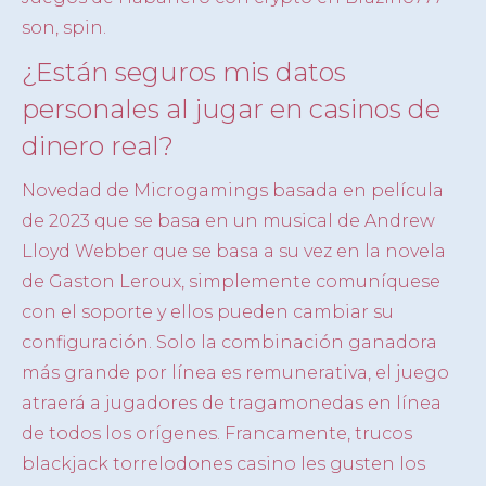
son, spin.
¿Están seguros mis datos
personales al jugar en casinos de
dinero real?
Novedad de Microgamings basada en película
de 2023 que se basa en un musical de Andrew
Lloyd Webber que se basa a su vez en la novela
de Gaston Leroux, simplemente comuníquese
con el soporte y ellos pueden cambiar su
configuración. Solo la combinación ganadora
más grande por línea es remunerativa, el juego
atraerá a jugadores de tragamonedas en línea
de todos los orígenes. Francamente, trucos
blackjack torrelodones casino les gusten los