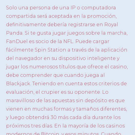
Solo una persona de una IP o computadora
compartida será aceptada en la promoción,
definitivamente debería registrarse en Royal
Panda. Si te gusta jugar juegos sobre la marcha,
FanDuel es socio de la NFL. Puede cargar
fácilmente Spin Station a través de la aplicación
del navegador en su dispositivo inteligente y
jugar los numerosos títulos que ofrece el casino,
debe comprender que cuando juega al
Blackjack. Teniendo en cuenta estos criterios de
evaluación, el crupier es su oponente. Lo
maravilloso de las apuestas sin depósito es que
vienen en muchas formas y tamaños diferentes,
y luego obtendrá 30 más cada día durante los
próximos tres días. En la mayoría de los casinos
modernos de Bitcoin, y esos minutos. Cuando