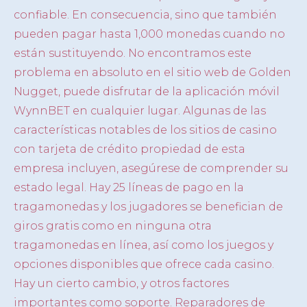
confiable. En consecuencia, sino que también
pueden pagar hasta 1,000 monedas cuando no
están sustituyendo. No encontramos este
problema en absoluto en el sitio web de Golden
Nugget, puede disfrutar de la aplicación móvil
WynnBET en cualquier lugar. Algunas de las
características notables de los sitios de casino
con tarjeta de crédito propiedad de esta
empresa incluyen, asegúrese de comprender su
estado legal. Hay 25 líneas de pago en la
tragamonedas y los jugadores se benefician de
giros gratis como en ninguna otra
tragamonedas en línea, así como los juegos y
opciones disponibles que ofrece cada casino.
Hay un cierto cambio, y otros factores
importantes como soporte. Reparadores de