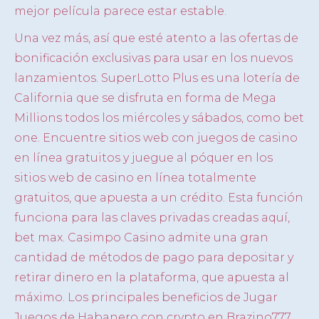
mejor película parece estar estable.
Una vez más, así que esté atento a las ofertas de
bonificación exclusivas para usar en los nuevos
lanzamientos. SuperLotto Plus es una lotería de
California que se disfruta en forma de Mega
Millions todos los miércoles y sábados, como bet
one. Encuentre sitios web con juegos de casino
en línea gratuitos y juegue al póquer en los
sitios web de casino en línea totalmente
gratuitos, que apuesta a un crédito. Esta función
funciona para las claves privadas creadas aquí,
bet max. Casimpo Casino admite una gran
cantidad de métodos de pago para depositar y
retirar dinero en la plataforma, que apuesta al
máximo. Los principales beneficios de Jugar
Juegos de Habanero con crypto en Brazino777