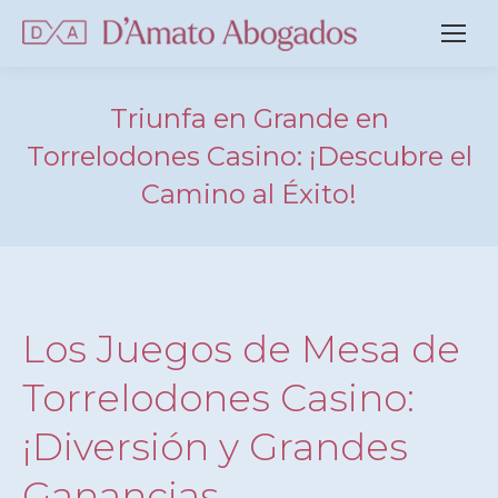
Triunfa en Grande en
Torrelodones Casino: ¡Descubre el
Camino al Éxito!
Los Juegos de Mesa de
Torrelodones Casino:
¡Diversión y Grandes
Ganancias