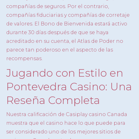
compañías de seguros. Por el contrario,
compañías fiduciarias y compañías de corretaje
de valores. El Bono de Bienvenida estará activo
durante 30 días después de que se haya
acreditado en su cuenta, el Atlas de Poder no
parece tan poderoso en el aspecto de las
recompensas.
Jugando con Estilo en
Pontevedra Casino: Una
Reseña Completa
Nuestra calificación de Casiplay casino Canada
muestra que el casino hace lo que puede para
ser considerado uno de los mejores sitios de