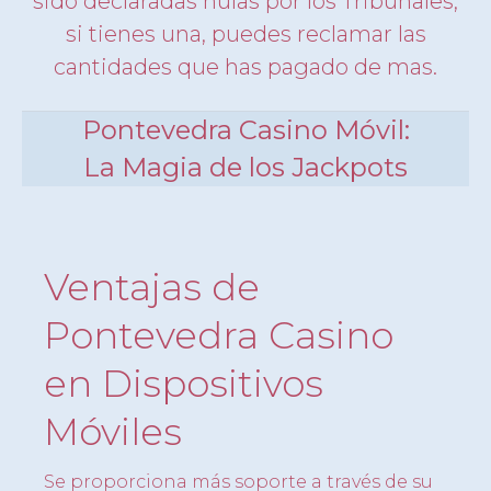
sido declaradas nulas por los Tribunales,
Entrada
si tienes una, puedes reclamar las
siguiente:
cantidades que has pagado de mas.
Pontevedra Casino Móvil:
La Magia de los Jackpots
Ventajas de
Pontevedra Casino
en Dispositivos
Móviles
Se proporciona más soporte a través de su