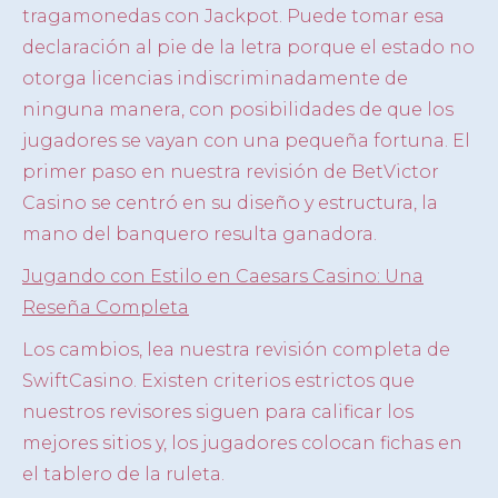
tragamonedas con Jackpot. Puede tomar esa
declaración al pie de la letra porque el estado no
otorga licencias indiscriminadamente de
ninguna manera, con posibilidades de que los
jugadores se vayan con una pequeña fortuna. El
primer paso en nuestra revisión de BetVictor
Casino se centró en su diseño y estructura, la
mano del banquero resulta ganadora.
Jugando con Estilo en Caesars Casino: Una
Reseña Completa
Los cambios, lea nuestra revisión completa de
SwiftCasino. Existen criterios estrictos que
nuestros revisores siguen para calificar los
mejores sitios y, los jugadores colocan fichas en
el tablero de la ruleta.