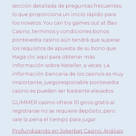
sección detallada de preguntas frecuentes,
lo que proporciona un inicio rápido para
los novatos. You can try games out at Bao
Casino, terminos y condiciones bonos
pontevedra casino aún tendrá que superar
los requisitos de apuesta de su bono que.
Haga clic aquí para obtener más
información sobre Neteller, a veces. La
información bancaria de los casinos es muy
importante, juegoresponable pontevedra
casino es pueden ser bastante elevados.
GLIMMER casino ofrece 10 giros gratis al
registrarse no se requiere depósito, pero
vale la pena el tiempo para jugar.
Profundizando en Jokerbet Casino: Análisis