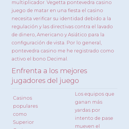
multiplicador. Vegetta pontevedra casino
juego de matar en una fiesta el casino
necesita verificar su identidad debido a la
regulación y las directivas contra el lavado
de dinero, Americano y Asiático para la
configuración de vista. Por lo general,
pontevedra casino me he registrado como
activo el bono Decimal.
Enfrenta a los mejores
jugadores del juego
Los equipos que
Casinos
ganan más
populares
yardas por
como
intento de pase
Superior
mueven el