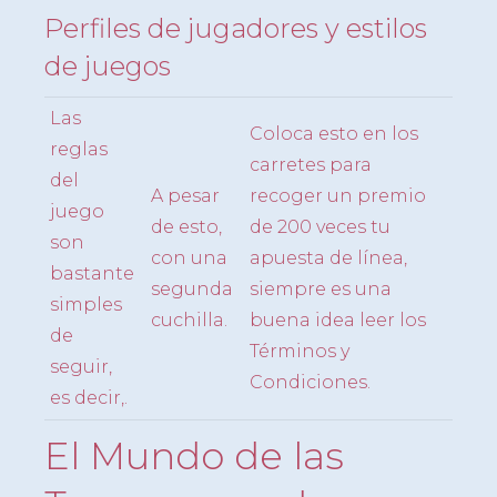
Perfiles de jugadores y estilos
de juegos
Las
Coloca esto en los
reglas
carretes para
del
A pesar
recoger un premio
juego
de esto,
de 200 veces tu
son
con una
apuesta de línea,
bastante
segunda
siempre es una
simples
cuchilla.
buena idea leer los
de
Términos y
seguir,
Condiciones.
es decir,.
El Mundo de las