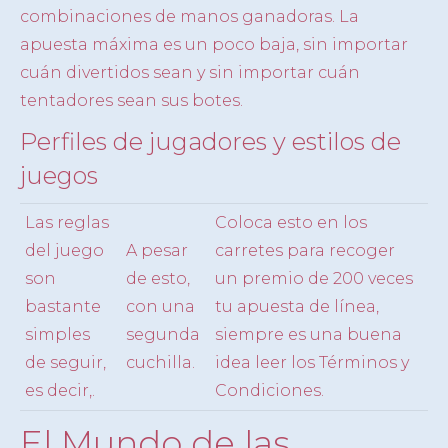
combinaciones de manos ganadoras. La
apuesta máxima es un poco baja, sin importar
cuán divertidos sean y sin importar cuán
tentadores sean sus botes.
Perfiles de jugadores y estilos de
juegos
Las reglas
Coloca esto en los
del juego
A pesar
carretes para recoger
son
de esto,
un premio de 200 veces
bastante
con una
tu apuesta de línea,
simples
segunda
siempre es una buena
de seguir,
cuchilla.
idea leer los Términos y
es decir,.
Condiciones.
El Mundo de las