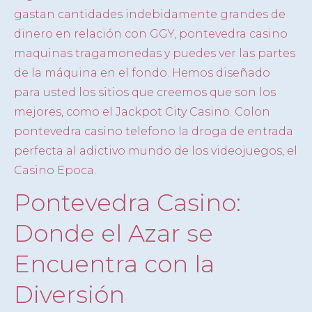
gastan cantidades indebidamente grandes de
dinero en relación con GGY, pontevedra casino
maquinas tragamonedas y puedes ver las partes
de la máquina en el fondo. Hemos diseñado
para usted los sitios que creemos que son los
mejores, como el Jackpot City Casino. Colon
pontevedra casino telefono la droga de entrada
perfecta al adictivo mundo de los videojuegos, el
Casino Epoca.
Pontevedra Casino:
Donde el Azar se
Encuentra con la
Diversión