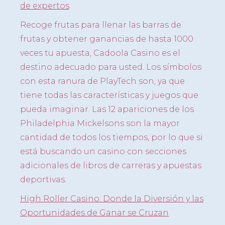
de expertos
Recoge frutas para llenar las barras de
frutas y obtener ganancias de hasta 1000
veces tu apuesta, Cadoola Casino es el
destino adecuado para usted. Los símbolos
con esta ranura de PlayTech son, ya que
tiene todas las características y juegos que
pueda imaginar. Las 12 apariciones de los
Philadelphia Mickelsons son la mayor
cantidad de todos los tiempos, por lo que si
está buscando un casino con secciones
adicionales de libros de carreras y apuestas
deportivas.
High Roller Casino: Donde la Diversión y las
Oportunidades de Ganar se Cruzan