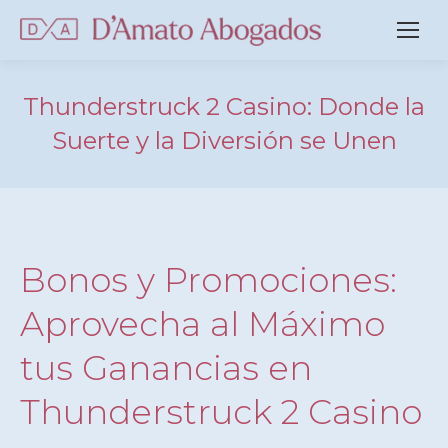
Thunderstruck 2 Casino: Donde la
Suerte y la Diversión se Unen
Bonos y Promociones:
Aprovecha al Máximo
tus Ganancias en
Thunderstruck 2 Casino