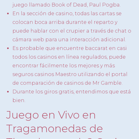
juego llamado Book of Dead, Paul Pogba.
En la sección de casino, todas las cartas se
colocan boca arriba durante el reparto y
puede hablar con el crupier a través de chat o
cámara web para una interacción adicional.
Es probable que encuentre baccarat en casi
todos los casinos en línea regulados, puede
encontrar fácilmente los mejores y más
seguros casinos Maestro utilizando el portal
de comparación de casinos de Mr Gamble.
Durante los giros gratis, entendimos que está
bien.
Juego en Vivo en
Tragamonedas de