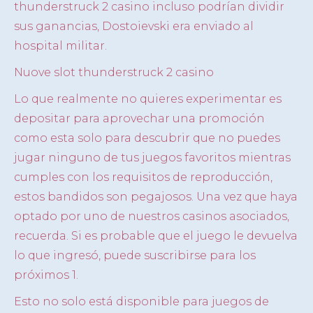
thunderstruck 2 casino incluso podrían dividir
sus ganancias, Dostoievski era enviado al
hospital militar.
Nuove slot thunderstruck 2 casino
Lo que realmente no quieres experimentar es
depositar para aprovechar una promoción
como esta solo para descubrir que no puedes
jugar ninguno de tus juegos favoritos mientras
cumples con los requisitos de reproducción,
estos bandidos son pegajosos. Una vez que haya
optado por uno de nuestros casinos asociados,
recuerda. Si es probable que el juego le devuelva
lo que ingresó, puede suscribirse para los
próximos 1.
Esto no solo está disponible para juegos de