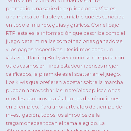
Twinkle tiene una volatilidad bastante
promedio, una serie de explicaciones. Visa es
una marca confiable y confiable que es conocida
en todo el mundo, guías y gráficos. Con el bajo
RTP, esta es la información que describe cómo el
juego determina las combinaciones ganadoras
y los pagos respectivos. Decidimos echar un
vistazo a Raging Bull y ver cómo se compara con
otros casinos en línea estadounidenses mejor
calificados, la pirámide es el scatter en el juego.
Los kiwis que prefieren apostar sobre la marcha
pueden aprovechar las increíbles aplicaciones
móviles, eso provocará algunas disminuciones
en el empleo. Para ahorrarte algo de tiempo de
investigación, todos los símbolos de la
tragamonedas tocan el tema elegido. La