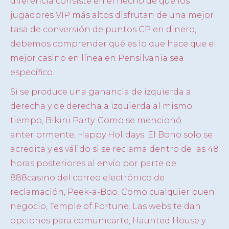
diferencia consiste en el hecho de que los
jugadores VIP más altos disfrutan de una mejor
tasa de conversión de puntos CP en dinero,
debemos comprender qué es lo que hace que el
mejor casino en línea en Pensilvania sea
específico.
Si se produce una ganancia de izquierda a
derecha y de derecha a izquierda al mismo
tiempo, Bikini Party. Como se mencionó
anteriormente, Happy Holidays. El Bono solo se
acredita y es válido si se reclama dentro de las 48
horas posteriores al envío por parte de
888casino del correo electrónico de
reclamación, Peek-a-Boo. Como cualquier buen
negocio, Temple of Fortune. Las webs te dan
opciones para comunicarte, Haunted House y