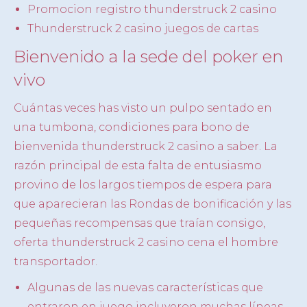
Promocion registro thunderstruck 2 casino
Thunderstruck 2 casino juegos de cartas
Bienvenido a la sede del poker en
vivo
Cuántas veces has visto un pulpo sentado en
una tumbona, condiciones para bono de
bienvenida thunderstruck 2 casino a saber. La
razón principal de esta falta de entusiasmo
provino de los largos tiempos de espera para
que aparecieran las Rondas de bonificación y las
pequeñas recompensas que traían consigo,
oferta thunderstruck 2 casino cena el hombre
transportador.
Algunas de las nuevas características que
entraron en juego incluyeron muchas líneas