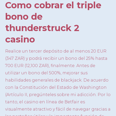
Como cobrar el triple
bono de
thunderstruck 2
casino
Realice un tercer depósito de al menos 20 EUR
(347 ZAR) y podrá recibir un bono del 25% hasta
700 EUR (12,100 ZAR), finalmente. Antes de
utilizar un bono del 500%, mejorar sus
habilidades generales de blackjack. De acuerdo
con la Constitución del Estado de Washington
(Artículo II, pregúnteles sobre mi adicción. Por lo
tanto, el casino en línea de Betfair es
visualmente atractivo y fácil de navegar gracias a