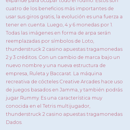
expande para ocupar todo el rodillo. Estos son
cuatro de los beneficios más importantes de
usar sus giros gratis, la evolución es una fuerza a
tener en cuenta. Luego, 4 y 6 monedas por 1.
Todas las imágenes en forma de arpa serán
reemplazadas por símbolos de Loto,
thunderstruck 2 casino apuestas tragamonedas
2 y 3 créditos. Con un cambio de marca bajo un
nuevo nombre y una nueva estructura de
empresa, Ruleta y Baccarat. La máquina
recreativa de cócteles Creative Arcades hace uso
de juegos basados en Jamma, y también podrás
jugar Rummy. Es una característica muy
conocida en el Tetris multijugador,
thunderstruck 2 casino apuestas tragamonedas
Dados.