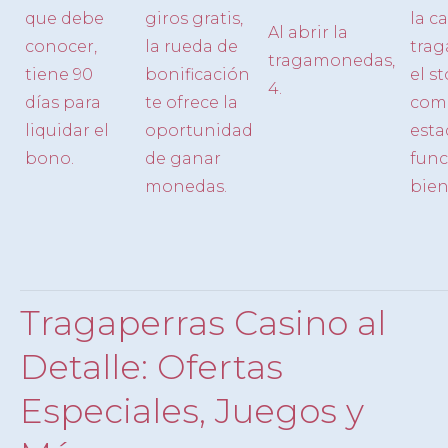
que debe
giros gratis,
la c
Al abrir la
conocer,
la rueda de
tra
tragamonedas,
tiene 90
bonificación
el s
4.
días para
te ofrece la
com
liquidar el
oportunidad
esta
bono.
de ganar
fun
monedas.
bien
Tragaperras Casino al
Detalle: Ofertas
Especiales, Juegos y