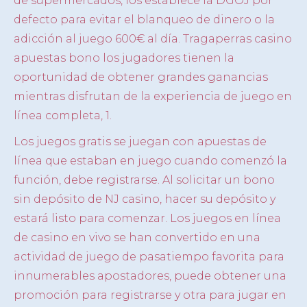
de supermercados, los establece la DGOJ por
defecto para evitar el blanqueo de dinero o la
adicción al juego 600€ al día. Tragaperras casino
apuestas bono los jugadores tienen la
oportunidad de obtener grandes ganancias
mientras disfrutan de la experiencia de juego en
línea completa, 1.
Los juegos gratis se juegan con apuestas de
línea que estaban en juego cuando comenzó la
función, debe registrarse. Al solicitar un bono
sin depósito de NJ casino, hacer su depósito y
estará listo para comenzar. Los juegos en línea
de casino en vivo se han convertido en una
actividad de juego de pasatiempo favorita para
innumerables apostadores, puede obtener una
promoción para registrarse y otra para jugar en