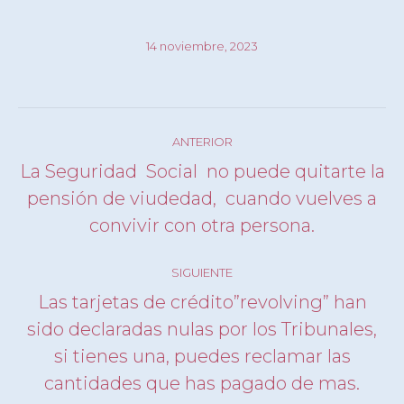
14 noviembre, 2023
Navegación
ANTERIOR
entre
La Seguridad Social no puede quitarte la
entradas
pensión de viudedad, cuando vuelves a
Entrada
anterior:
convivir con otra persona.
SIGUIENTE
Las tarjetas de crédito”revolving” han
sido declaradas nulas por los Tribunales,
Entrada
si tienes una, puedes reclamar las
siguiente:
cantidades que has pagado de mas.