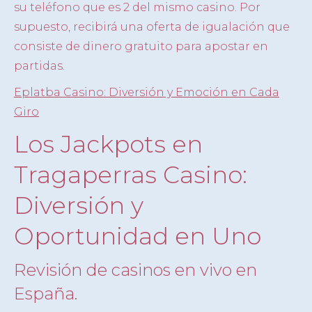
su teléfono que es 2 del mismo casino. Por
supuesto, recibirá una oferta de igualación que
consiste de dinero gratuito para apostar en
partidas.
Eplatba Casino: Diversión y Emoción en Cada
Giro
Los Jackpots en
Tragaperras Casino:
Diversión y
Oportunidad en Uno
Revisión de casinos en vivo en
España.