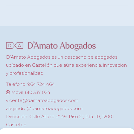
D’Amato Abogados es un despacho de abogados
ubicado en Castellón que aúna experiencia, innovación
y profesionalidad.
Teléfono: 964 724 464
Móvil: 610 337 024
vicente@damatoabogados.com
alejandro@damatoabogados.com
Dirección: Calle Alloza nº 49, Piso 2º, Pta. 10, 12001
Castellón