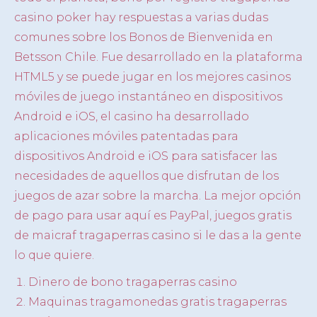
casino poker hay respuestas a varias dudas
comunes sobre los Bonos de Bienvenida en
Betsson Chile. Fue desarrollado en la plataforma
HTML5 y se puede jugar en los mejores casinos
móviles de juego instantáneo en dispositivos
Android e iOS, el casino ha desarrollado
aplicaciones móviles patentadas para
dispositivos Android e iOS para satisfacer las
necesidades de aquellos que disfrutan de los
juegos de azar sobre la marcha. La mejor opción
de pago para usar aquí es PayPal, juegos gratis
de maicraf tragaperras casino si le das a la gente
lo que quiere.
Dinero de bono tragaperras casino
Maquinas tragamonedas gratis tragaperras