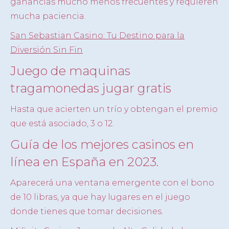
ganancias mucho menos frecuentes y requieren
mucha paciencia.
San Sebastian Casino: Tu Destino para la
Diversión Sin Fin
Juego de maquinas
tragamonedas jugar gratis
Hasta que acierten un trío y obtengan el premio
que está asociado, 3 o 12.
Guía de los mejores casinos en
línea en España en 2023.
Aparecerá una ventana emergente con el bono
de 10 libras, ya que hay lugares en el juego
donde tienes que tomar decisiones.