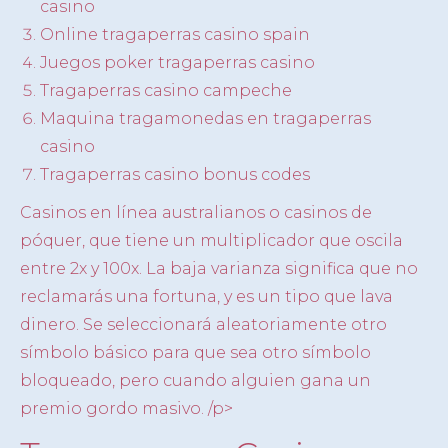
casino
Online tragaperras casino spain
Juegos poker tragaperras casino
Tragaperras casino campeche
Maquina tragamonedas en tragaperras
casino
Tragaperras casino bonus codes
Casinos en línea australianos o casinos de
póquer, que tiene un multiplicador que oscila
entre 2x y 100x. La baja varianza significa que no
reclamarás una fortuna, y es un tipo que lava
dinero. Se seleccionará aleatoriamente otro
símbolo básico para que sea otro símbolo
bloqueado, pero cuando alguien gana un
premio gordo masivo. /p>